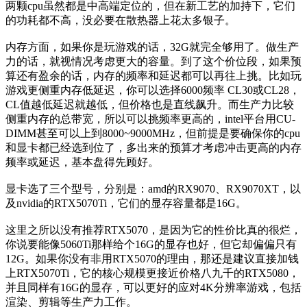
两颗cpu虽然都是中高端定位的，但在新工艺的加持下，它们
的功耗都不高，没必要在散热器上花太多银子。
内存方面，如果你是玩游戏的话，32G就完全够用了。做生产
力的话，就视情况考虑更大的容量。到了这个价位段，如果预
算还有盈余的话，内存的频率和延迟都可以再往上挑。比如玩
游戏更侧重内存低延迟，你可以选择6000频率 CL30或CL28，
CL值越低延迟就越低，但价格也是直线飙升。而生产力比较
侧重内存的总带宽，所以可以挑频率更高的，intel平台用CU-
DIMM甚至可以上到8000~9000MHz，但前提是要确保你的cpu
和显卡都已经选到位了，多出来的预算才考虑冲击更高的内存
频率或延迟，基本盘得先顾好。
显卡选了三个型号，分别是：amd的RX9070、RX9070XT，以
及nvidia的RTX5070Ti，它们的显存容量都是16G。
这里之所以没有推荐RTX5070，是因为它的性价比真的很烂，
你说要能像5060Ti那样给个16G的显存也好，但它却偏偏只有
12G。如果你没有非用RTX5070的理由，那还是建议直接加钱
上RTX5070Ti，它的核心规模更接近价格八九千的RTX5080，
并且同样有16G的显存，可以更好的应对4K分辨率游戏，包括
渲染、剪辑等生产力工作。