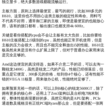
独立显卡，绝大多数游戏都能流畅运行。
主板方面，原则上选择最便宜，最丐的就行，比如300多元的
H610。这里你也不用担心这类主板的稳定性和寿命。用料丐
不代表不好用，通常御三家的主板，即便是最便宜的也能放心
用，该有的接口都有，输出接口也都支持4k 60Hz。
关键是看你搭配的cpu会不会让主板有太大负担，比如你要给
H610主板搭配上i5级别的cpu，虽然也能正常开机使用，但是
主板的压力会很大，而且也不能完全释放出i5的性能。H610主
板虽然未来是没有什么扩展上限了，但对于普通办公家用来说
是完全足够的。
Amd这边便宜的真没得选，如果不介意二手的话，可以去淘一
颗锐龙3400G，虽然是锐龙二代的产品，性能已经很落后，但
重点是它便宜，300多元的价格，给到你4个核心，还有性能不
错的VEGA 11核显，用来做办公机，性能绝对足够了。
如果预算充裕一些的话，可以上到6核心的锐龙5600GT，除了
拥有更多的核心外，还用上了Zen3架构以及台积电7纳米制
程，整体性能表现要好的多。虽然它用的是APU架构，PCIe
通道数及规格没有正统PC端Ryzen那么全，但是要搭配一张两