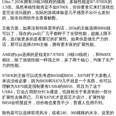
Ultra 7 265K拥有20核20线程的规格，多核性能是R7-9700X的
1.5倍。虽然单核性能肯定不如9700X，但你要拿它来打游戏也
是完全没问题的，实际的游戏体验是几乎感受不出什么差别
的，除非你用软件去查看帧数。
主板方面，如果没有特殊需求的话，265k的主板选择B860就
可以了，现在的cpu出厂几乎都榨干了全部性能，超频上限不
高，选Z板更多的是看重它的扩展性。如果你是做生产力的
话，那可以选择Z890主板，拥有更丰富的扩展性能。
AMD的cpu选择的是锐龙R7-9700X（8核16线程），和9600X
相比，除了游戏性能一样强之外，多了两个核心，均衡了生产
力的性能。
9700X的主板可以优先考虑B650或B850，X870对于大多数人
来说没啥必要，因为B850和X870几乎就是一个东西，你可以
理解为X870就是强制要有USB4的B850。而且为了这个
USB4，它会占用部分PCIe通道，也就相当于拿原有的一部分
扩展性去换而已。只有X870E才是双芯片设计，扩展性较
B850会明显提升，但价格也要贵不少，普通人也用不到。
散热器可以选择双塔风冷，或者240、360规格的水冷。这里的