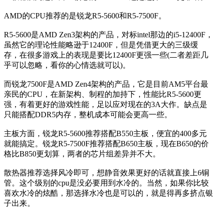
AMD的CPU推荐的是锐龙R5-5600和R5-7500F。
R5-5600是AMD Zen3架构的产品，对标intel那边的i5-12400F，
虽然它的理论性能略逊于12400F，但是凭借更大的三级缓
存，在很多游戏上的表现是要比12400F更强一些(二者差距几
乎可以忽略，看你的心情选就可以)。
而锐龙7500F是AMD Zen4架构的产品，它是目前AM5平台最
亲民的CPU，在新架构、制程的加持下，性能比R5-5600更
强，有着更好的游戏性能，足以应对现在的3A大作。缺点是
只能搭配DDR5内存，整机成本可能会更高一些。
主板方面，锐龙R5-5600推荐搭配B550主板，便宜的400多元
就能搞定。锐龙R5-7500F推荐搭配B650主板，现在B650的价
格比B850更划算，两者的芯片组差异并不大。
散热器推荐选择风冷即可，想静音效果更好的话就直接上6铜
管。这个级别的cpu是没必要用到水冷的。当然，如果你比较
喜欢水冷的炫酷，那选择水冷也是可以的，就是得再多挤点银
子出来。