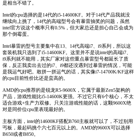
是相当不错了。
Intel的cpu选择的是14代的i5-14600KF。对于14代产品我就没
继续向上挑了，14代的高端型号会有暴雷抽奖的问题，虽然
intel官方说这个概率只有0.5%，但大家总还是担心自己会成为
那个倒霉蛋。
Intel暴雷的型号主要集中在13、14代高端i7、i9系列，所以这
套装机我只选到了i5-14600KF。这里并不是说intel的高端i7、
i9系列就不能用，其实厂家对这些重点暴雷型号都延长了质
保，反正我卖出去过的i7、i9都还没遇到过暴雷的情况，可能
是我运气好吧。敢拼一拼运气的话，其实像i7-14700K/KF这样
的cpu目前性价比还是蛮高的。
AMD的cpu推荐的是锐龙R5-9600X，它属于最新Zen5架构的
产品，游戏性能比i5-14600K更强。不过它只有6个核心，不太
适合游戏+生产力双修。只关注游戏性能的话，这颗9600X绝
对是同价位cpu里表现最好的。
主板方面，intel的14600KF搭配B760主板就可以了，不过别用
丐板，最起码挑个六七百元以上的。AMD的9600X可以选择
B650或者B850。