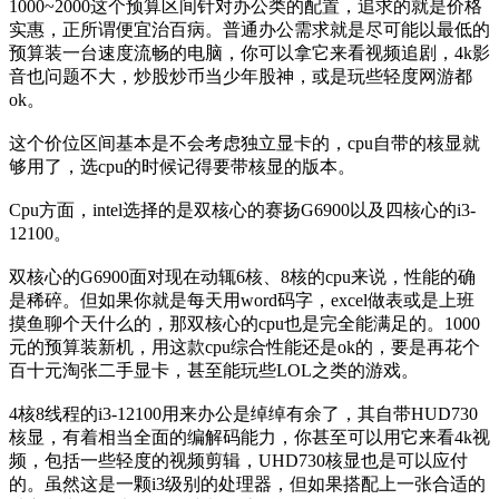
1000~2000这个预算区间针对办公类的配置，追求的就是价格
实惠，正所谓便宜治百病。普通办公需求就是尽可能以最低的
预算装一台速度流畅的电脑，你可以拿它来看视频追剧，4k影
音也问题不大，炒股炒币当少年股神，或是玩些轻度网游都
ok。
这个价位区间基本是不会考虑独立显卡的，cpu自带的核显就
够用了，选cpu的时候记得要带核显的版本。
Cpu方面，intel选择的是双核心的赛扬G6900以及四核心的i3-
12100。
双核心的G6900面对现在动辄6核、8核的cpu来说，性能的确
是稀碎。但如果你就是每天用word码字，excel做表或是上班
摸鱼聊个天什么的，那双核心的cpu也是完全能满足的。1000
元的预算装新机，用这款cpu综合性能还是ok的，要是再花个
百十元淘张二手显卡，甚至能玩些LOL之类的游戏。
4核8线程的i3-12100用来办公是绰绰有余了，其自带HUD730
核显，有着相当全面的编解码能力，你甚至可以用它来看4k视
频，包括一些轻度的视频剪辑，UHD730核显也是可以应付
的。虽然这是一颗i3级别的处理器，但如果搭配上一张合适的