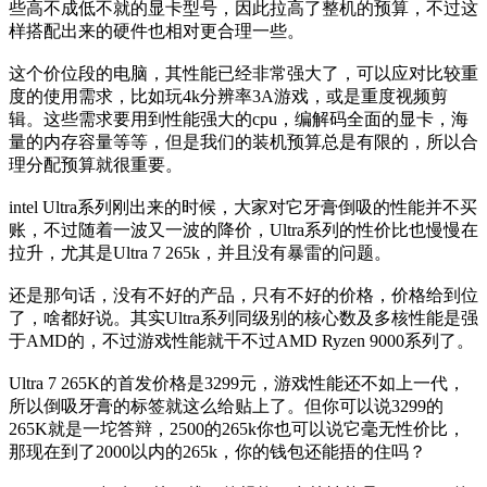
些高不成低不就的显卡型号，因此拉高了整机的预算，不过这
样搭配出来的硬件也相对更合理一些。
这个价位段的电脑，其性能已经非常强大了，可以应对比较重
度的使用需求，比如玩4k分辨率3A游戏，或是重度视频剪
辑。这些需求要用到性能强大的cpu，编解码全面的显卡，海
量的内存容量等等，但是我们的装机预算总是有限的，所以合
理分配预算就很重要。
intel Ultra系列刚出来的时候，大家对它牙膏倒吸的性能并不买
账，不过随着一波又一波的降价，Ultra系列的性价比也慢慢在
拉升，尤其是Ultra 7 265k，并且没有暴雷的问题。
还是那句话，没有不好的产品，只有不好的价格，价格给到位
了，啥都好说。其实Ultra系列同级别的核心数及多核性能是强
于AMD的，不过游戏性能就干不过AMD Ryzen 9000系列了。
Ultra 7 265K的首发价格是3299元，游戏性能还不如上一代，
所以倒吸牙膏的标签就这么给贴上了。但你可以说3299的
265K就是一坨答辩，2500的265k你也可以说它毫无性价比，
那现在到了2000以内的265k，你的钱包还能捂的住吗？