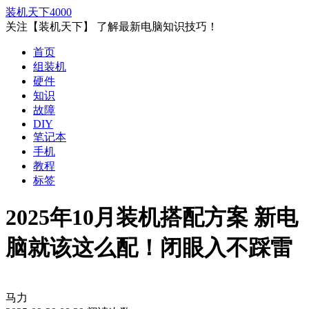
装机天下
4000
关注【装机天下】 了解最新电脑知识技巧！
首页
组装机
硬件
知识
故障
DIY
笔记本
手机
教程
标签
2025年10月装机搭配方案 新电
脑就该这么配！闭眼入不踩雷
马力