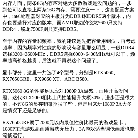
内存方面，两条8G内存应对绝大多数游戏是没问题的，一步
到位可以直接上两条16G内存。需要注意一下，这套配置方案
中，intel处理器对应的主板分为DDR4和DDR5两个版本，内
存也要选择对应的版本。而AMD那边的锐龙5600只支持
DDR4，锐龙7500F则只支持DDR5。
至于内存的容量和频率，我的建议是先把容量用到位，再考虑
频率，因为频率对性能的影响没有容量那么明显，一般DDR4
选择3200~3600MHz，DDR5选择6000~6400MHz就可以了，频
率越高价格越贵，后边就不再说这个问题了。
显卡部分，这里一共选了4个型号，分别是RTX5060、
RX7650GRE、RX9060 XT、ARC B580。
RTX5060 8G的性能足以应对1080P 3A游戏，画质开高没问
题。这代RTX5060相比上代性能提升大概30%，进步还是很大
的，不过8G的显存稍微抠搜了些，但是用来玩1080P 3A大多
是情况下还是足够的。
RX7650GRE属于2000元以内最值性价比最高的游戏显卡，
1080P主流游戏高画质游戏无压力，3A游戏适当调低画质也能
流畅运行。