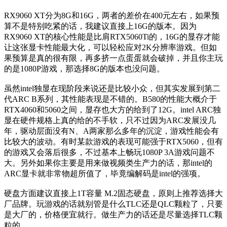
RX9060 XT分为8G和16G，两者的差价在400元左右，如果预
算不是特别吃紧的话，我建议直接上16G的版本。因为
RX9060 XT的核心性能是比肩RTX5060Ti的，16G的显存才能
让这张显卡性能最大化，可以轻松应对2K分辨率游戏。但如
果预算是真的很有限，再多挤一点蛋蛋就会破掉，并且你主玩
的是1080P游戏，那选择8G的版本也没问题。
虽然intel独显在现阶段来说还是比较小众，但其实发展到第二
代ARC B系列，其性能表现是不错的。B580的性能大概介于
RTX4060和5060之间，显存也大方的给到了12G。intel ARC独
显在硬件规格上真的给的不手软，只不过因为ARC发展没几
年，驱动层面没有N、A两家那么多年的沉淀，游戏性能会有
比较大的波动。有时某款游戏的表现可能强于RTX5060，但有
的游戏又会落后很多，不过基本上畅玩1080P 3A游戏问题不
大。另外如果你主要是用来做视频类生产力的话，那intel的
ARC显卡就非常物超所值了，毕竟编解码是intel的强项。
硬盘方面建议直接上1T容量 M.2固态硬盘，原则上推荐选择大
厂品牌。玩游戏的话就别管是什么TLC还是QLC颗粒了，只要
是大厂的，价格便宜就行。做生产力的话还是尽量选择TLC颗
粒的。