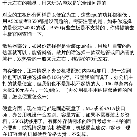
千元左右的独显，用来玩3A游戏是完全没问题的。
对应的主板部分同样是以便宜为主，这些cpu的功耗都很低，
用A520或者B550都是没问题的。需要注意的是，如果你选择
的是锐龙3400G的话，B550有些主板是不支持的，你得提前去
主板官网查询一下。
散热器部分，如果你选择得是盒装cpu的话，用原厂自带的散
热器就可以，能省就省。散片的话选择一款双热管或四热管的
就行，双热管的一般30元左右，4热管的70元左右。
内存部分，正常情况下办公机搭配8G内存就够用，想一次到
位也可以直接选择单条16G内存。虽然我前面说了，办公机主
打的就是便宜，但我们也不是那花不起钱的人，16G单条内存
大概240元左右，一次到位。（办公用机不用纠结双通道的问
题，怎么便宜怎么来）
硬盘方面，现在肯定都是固态硬盘了，M.2或者SATA接口
ok，办公用机没什么差别。容量方面，如果不需要装太多资
料，250G就够用了。有额外存储需求的话再考虑大一些的固
态硬盘，或视情况加装机械硬盘，机械硬盘建议2T起步，现
在1T容量的机械硬盘价格太贵，不划算。