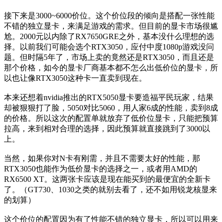
接下来是3000~6000价位。这个价位段的倾向是搭配一张性能
不错的独立显卡，来满足游戏的需求。但目前的显卡市场很尴
尬。2000元以内除了RX7650GRE之外，基本没什么理想的选
择。以前我们可能会选个RTX3050，应付中度1080p游戏没问
题。但时隔5年了，市场上卖的竟然还是RTX3050，而且还是
那个价格，如今的显卡厂商基本都不怎么出低价位的显卡，所
以也让像RTX3050这种卡一直卖到现在。
本来还想着nvidia推出的RTX5050显卡要造福平民玩家，结果
却被狠狠打了脸，5050对比5060，用人家6成的性能，卖到8成
的价格。所以这次的配置单就放弃了低价位显卡，只能把预算
拉高，来到相对合理的选择，因此预算就直接跳到了3000以
上。
当然，如果你对N卡有刚需，并且不需要太好的性能，那
RTX3050也能作为低价显卡的选择之一，或者用AMD的
RX6500 XT。这两张卡应该是现在能买到的最便宜的全新卡
了。（GT730、1030之类的就别去看了，还不如用锐龙核显来
的划算）
这个价位的配置因为有了性能不错的独立显卡，所以可以用来