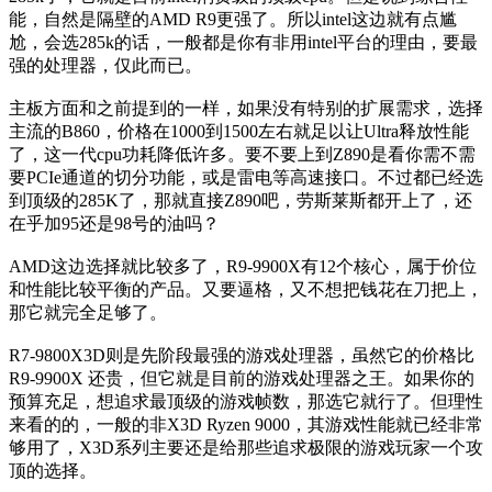
能，自然是隔壁的AMD R9更强了。所以intel这边就有点尴
尬，会选285k的话，一般都是你有非用intel平台的理由，要最
强的处理器，仅此而已。
主板方面和之前提到的一样，如果没有特别的扩展需求，选择
主流的B860，价格在1000到1500左右就足以让Ultra释放性能
了，这一代cpu功耗降低许多。要不要上到Z890是看你需不需
要PCIe通道的切分功能，或是雷电等高速接口。不过都已经选
到顶级的285K了，那就直接Z890吧，劳斯莱斯都开上了，还
在乎加95还是98号的油吗？
AMD这边选择就比较多了，R9-9900X有12个核心，属于价位
和性能比较平衡的产品。又要逼格，又不想把钱花在刀把上，
那它就完全足够了。
R7-9800X3D则是先阶段最强的游戏处理器，虽然它的价格比
R9-9900X 还贵，但它就是目前的游戏处理器之王。如果你的
预算充足，想追求最顶级的游戏帧数，那选它就行了。但理性
来看的的，一般的非X3D Ryzen 9000，其游戏性能就已经非常
够用了，X3D系列主要还是给那些追求极限的游戏玩家一个攻
顶的选择。