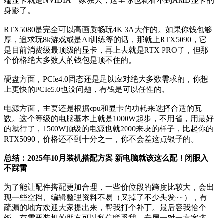
端显卡就是NVIDIA一家独大，这里你也就看不到AMD显卡的
身影了。
RTX5080是完全可以高画质畅玩4K 3A大作的。如果你钱包够
厚，追求玩8k游戏或是AI训练等的话，那就上RTX5090，它
是目前消费级最顶级的显卡，再上去就是RTX PRO了，但那
个价格绝大多数人的钱包是顶不住的。
硬盘方面，PCIe4.0固态还是足以应对绝大多数需求的，你想
上更快的PCIe5.0也没问题，有钱是可以任性的。
电源方面，主要还是根据cpu和显卡的功耗来选择合适的瓦
数。这个等级的电脑基本上就是1000W起步，不用省，用最好
的就行了，1500W顶级的电源也就2000来块的样子，比起你的
RTX5090，价格还不到十分之一，你不会差这点银子的。
总结：2025年10月装机搭配方案 新电脑就该这么配！闭眼入
不踩雷
为了能让配件搭配更加合理，一些价位段的跨度比较大，会出
现一些空挡。编辑整理资料不易（又掉了不少头发~~），有
疏漏的地方欢迎大家提出来，帮我打个补丁。最后容我恰个
饭，有需要装机的朋友可以私信联系我，专属一对一方案搭