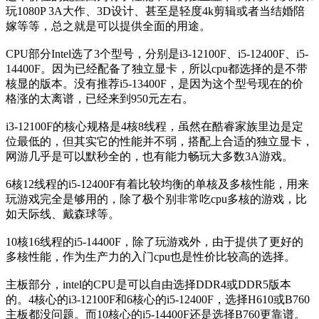
玩1080P 3A大作、3D设计、甚至是轻度4k剪辑或者当结婚陪
嫁等等，总之就是可以提供全面的用途。
CPU部分Intel选了3个型号，分别是i3-12100F、i5-12400F、i5-
14400F。因为已经配备了独立显卡，所以cpu都选择的是不带
核显的版本。没有推荐i5-13400F，是因为这个型号现在的价
格涨的太离谱，已经来到950元左右。
i3-12100F的核心规格是4核8线程，虽然在酷睿家族里边是定
位最低的，但其实它的性能并不弱，搭配上合适的独立显卡，
网游几乎是可以默秒全的，也有能力畅玩大多数3A游戏。
6核12线程的i5-12400F有着比较均衡的单核及多核性能，用来
玩游戏完全是够用的，除了极个别非常吃cpu多核的游戏，比
如天际线、戴森球等。
10核16线程的i5-14400F，除了玩游戏外，由于提供了更好的
多核性能，作为生产力的入门cpu也是性价比较高的选择。
主板部分，intel的CPU是可以自由选择DDR4或DDR5版本
的。4核心的i3-12100F和6核心的i5-12400F，选择H610或B760
主板都没问题。而10核心的i5-14400F还是选择B760更靠谱。