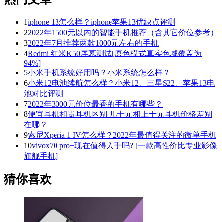
1
iphone 13怎么样？iphone苹果13优缺点评测
2
2022年1500元以内的智能手机推荐（含其它价位参考）
3
2022年7月推荐两款1000元左右的手机
4
Redmi 红米K50屏幕测试[原色模式真实色域覆盖为
94%]
5
小米手机系统好用吗？小米系统怎么样？
6
小米12电池续航怎么样？小米12、三星S22、苹果13电
池对比评测
7
2022年3000元价位最香的手机有哪些？
8
便宜耳机和贵耳机区别 几十元和上千元耳机价格差别
在哪？
9
索尼Xperia 1 IV怎么样？2022年最值得关注的微单手机
10
vivox70 pro+现在值得入手吗? [一款高性价比专业影像
旗舰手机]
猜你喜欢