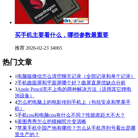
买手机主要看什么，哪些参数最重要
推荐
2026-02-23
34065
热门文章
1
电脑版微信怎么清空聊天记录（全部记录和单个记录）
2
手机曲面屏和平面屏哪个好？曲屏直屏优缺点分析
3
Apple Pencil充不上电的两种解决方法（适用其它锂电
池设备）
4
怎么把电脑上的电影传到手机上（包括安卓和苹果手
机）
5
手机cpu和电脑cpu有什么不同？性能差距大不大？
6
美图秀秀怎么把模糊照片变清晰
7
苹果手机中国产地有哪些？怎么从手机序列号看出是哪
里生产的？