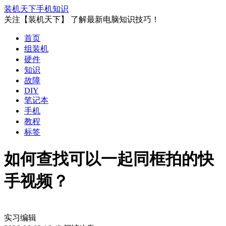
装机天下
手机知识
关注【装机天下】 了解最新电脑知识技巧！
首页
组装机
硬件
知识
故障
DIY
笔记本
手机
教程
标签
如何查找可以一起同框拍的快
手视频？
实习编辑