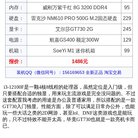
内存：
威刚万紫千红 8G 3200 DDR4
95
硬盘：
雷克沙 NM610 PRO 500G M.2固态硬盘
229
显卡：
艾尔莎GT730 2G
245
电源：
航嘉GS400 额定300W
129
机箱：
SoeYi M1 迷你机箱
99
报价：
1486元
装机QQ（微信同号）：156169653 全新正品 淘宝交易
i3-12100F是一颗4核8线程的处理器，虽然定位是入门级，但
只要搭配合适的独显，用来玩主流游戏是完全没问题的。不过
这套配置我考虑的用途是办公及普通家用，所以搭配的是一款
GT730入门独显。性能方面，除了可以满足日常办公外，也能
玩一些大话之类的2D网游，甚至lol、DNF这类游戏也是能玩
的，只不过特效不能开太高，毕竟GT730也就是一款亮机卡而
已。