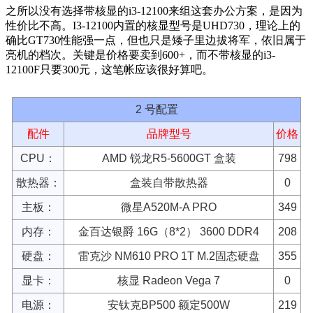
之所以没有选择带核显的i3-12100来组这套办公方案，是因为
性价比不高。I3-12100内置的核显型号是UHD730，理论上的
确比GT730性能强一点，但也只是矮子里边拔将军，依旧属于
亮机的档次。关键是价格要卖到600+，而不带核显的i3-
12100F只要300元，这笔帐应该很好算吧。
2 号配置
配件
品牌型号
价格
CPU：
AMD 锐龙R5-5600GT 盒装
798
散热器：
盒装自带散热器
0
主板：
微星A520M-A PRO
349
内存：
金百达银爵 16G（8*2） 3600 DDR4
208
硬盘：
雷克沙 NM610 PRO 1T M.2固态硬盘
355
显卡：
核显 Radeon Vega 7
0
电源：
安钛克BP500 额定500W
219