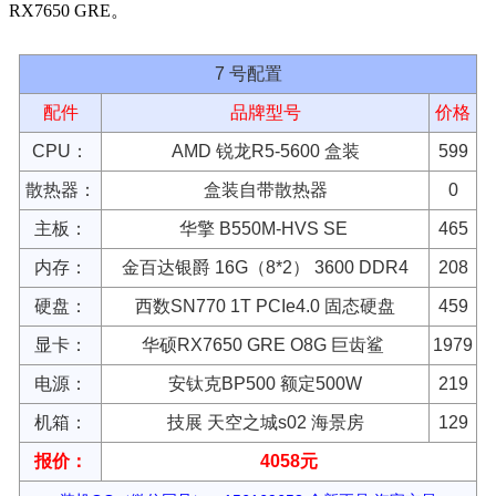
RX7650 GRE。
7 号配置
配件
品牌型号
价格
CPU：
AMD 锐龙R5-5600 盒装
599
散热器：
盒装自带散热器
0
主板：
华擎 B550M-HVS SE
465
内存：
金百达银爵 16G（8*2） 3600 DDR4
208
硬盘：
西数SN770 1T PCIe4.0 固态硬盘
459
显卡：
华硕RX7650 GRE O8G 巨齿鲨
1979
电源：
安钛克BP500 额定500W
219
机箱：
技展 天空之城s02 海景房
129
报价：
4058元