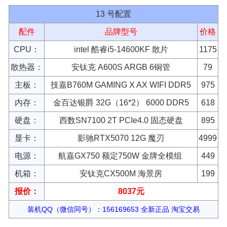
13 号配置
配件
品牌型号
价格
CPU：
intel 酷睿i5-14600KF 散片
1175
散热器：
安钛克 A600S ARGB 6铜管
79
主板：
技嘉B760M GAMING X AX WIFI DDR5
975
内存：
金百达银爵 32G（16*2） 6000 DDR5
618
硬盘：
西数SN7100 2T PCIe4.0 固态硬盘
895
显卡：
影驰RTX5070 12G 魔刃
4999
电源：
航嘉GX750 额定750W 金牌全模组
449
机箱：
安钛克CX500M 海景房
199
报价：
8037元
装机QQ（微信同号）：156169653 全新正品 淘宝交易