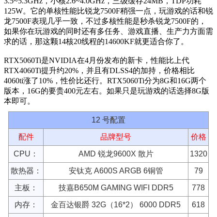
3.5~5.3GHz，小核2.6~4.0GHz，三级缓存24MB，TDP功耗
125W。它的单核性能比锐龙7500F稍强一点，玩游戏的话和锐
龙7500F表现几乎一致，不过多核性能是秒杀锐龙7500F的，
如果你在玩游戏的同时还有多任务、游戏直播、生产力方面需
求的话，那这颗14核20线程的14600KF就更适合你了。
RTX5060Ti是NVIDIA在4月份发布的新卡，性能比上代
RTX4060Ti提升约20%，并且有DLSS4的加持，价格相比
4060ti涨了10%，性价比还行。RTX5060Ti分为8G和16G两个
版本，16G的要贵400元左右。如果只是玩游戏的话选择8G版
本即可。
12 号配置
配件
品牌型号
价格
CPU：
AMD 锐龙9600X 散片
1320
散热器：
安钛克 A600S ARGB 6铜管
79
主板：
技嘉B650M GAMING WIFI DDR5
778
内存：
金百达银爵 32G（16*2） 6000 DDR5
618