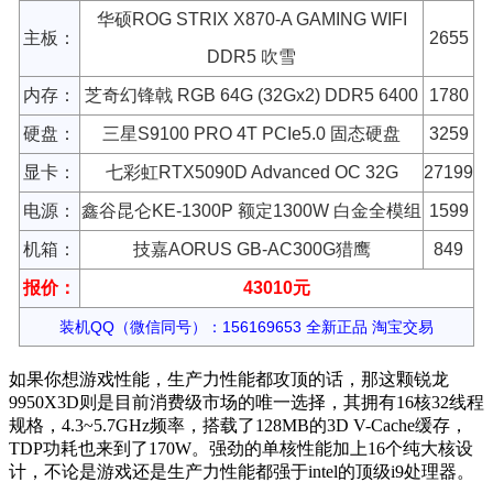
华硕ROG STRIX X870-A GAMING WIFI
主板：
2655
DDR5 吹雪
内存：
芝奇幻锋戟 RGB 64G (32Gx2) DDR5 6400
1780
硬盘：
三星S9100 PRO 4T PCIe5.0 固态硬盘
3259
显卡：
七彩虹RTX5090D Advanced OC 32G
27199
电源：
鑫谷昆仑KE-1300P 额定1300W 白金全模组
1599
机箱：
技嘉AORUS GB-AC300G猎鹰
849
报价：
43010元
装机QQ（微信同号）：156169653 全新正品 淘宝交易
如果你想游戏性能，生产力性能都攻顶的话，那这颗锐龙
9950X3D则是目前消费级市场的唯一选择，其拥有16核32线程
规格，4.3~5.7GHz频率，搭载了128MB的3D V-Cache缓存，
TDP功耗也来到了170W。强劲的单核性能加上16个纯大核设
计，不论是游戏还是生产力性能都强于intel的顶级i9处理器。