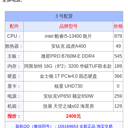
更换电源。
3 号配置
配件
品牌型号
价格
CPU：
intel 酷睿i5-13400 散片
879
散热器：
安钛克 战虎A400
49
主板：
微星PRO B760M-E DDR4
545
内存：
阿斯加特 16G（8*2）3200 华硕TUF联名款
189
硬盘：
金士顿 1T PCIe4.0 固态硬盘
366
显卡：
核显 UHD730
0
电源：
安钛克VP650 额定650W
259
机箱：
技展 天空之城s02 海景房
129
报价：
2406元
装机QQ（微信同号）：156169653 全新正品 淘宝交易