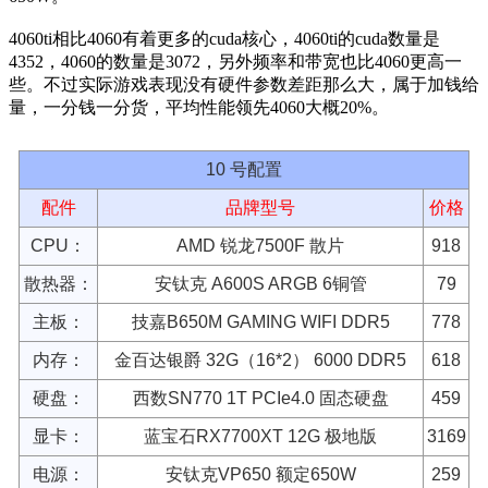
4060ti相比4060有着更多的cuda核心，4060ti的cuda数量是
4352，4060的数量是3072，另外频率和带宽也比4060更高一
些。不过实际游戏表现没有硬件参数差距那么大，属于加钱给
量，一分钱一分货，平均性能领先4060大概20%。
10 号配置
配件
品牌型号
价格
CPU：
AMD 锐龙7500F 散片
918
散热器：
安钛克 A600S ARGB 6铜管
79
主板：
技嘉B650M GAMING WIFI DDR5
778
内存：
金百达银爵 32G（16*2） 6000 DDR5
618
硬盘：
西数SN770 1T PCIe4.0 固态硬盘
459
显卡：
蓝宝石RX7700XT 12G 极地版
3169
电源：
安钛克VP650 额定650W
259