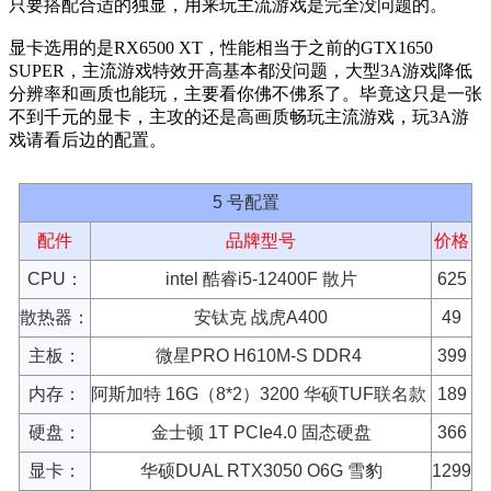
只要搭配合适的独显，用来玩主流游戏是完全没问题的。
显卡选用的是RX6500 XT，性能相当于之前的GTX1650
SUPER，主流游戏特效开高基本都没问题，大型3A游戏降低
分辨率和画质也能玩，主要看你佛不佛系了。毕竟这只是一张
不到千元的显卡，主攻的还是高画质畅玩主流游戏，玩3A游
戏请看后边的配置。
5 号配置
配件
品牌型号
价格
CPU：
intel 酷睿i5-12400F 散片
625
散热器：
安钛克 战虎A400
49
主板：
微星PRO H610M-S DDR4
399
内存：
阿斯加特 16G（8*2）3200 华硕TUF联名款
189
硬盘：
金士顿 1T PCIe4.0 固态硬盘
366
显卡：
华硕DUAL RTX3050 O6G 雪豹
1299