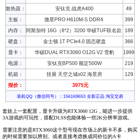
散热器：
安钛克 战虎A400
49
主板：
微星PRO H610M-S DDR4
399
内存：
阿斯加特 16G（8*2）3200 华硕TUF联名款
189
硬盘：
金士顿 1T PCIe4.0 固态硬盘
366
显卡：
华硕DUAL RTX3060 O12G V2 雪豹
1999
电源：
安钛克BP500 额定500W
219
机箱：
技展 天空之城s02 海景房
129
报价：
3975元
装机QQ（微信同号）：156169653 全新正品 淘宝交易
套娃上一套配置，显卡升级为RTX3060 12G，能进一步提供
3A游戏的可玩性，搭配DLSS也能体验一些2K分辨率游戏。
需要注意的是RTX3060这个型号现在市场上的新卡不多，购买
的时候需要加以辨别。或者直接考虑换成同价位的A卡