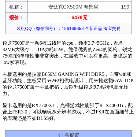
机箱：
安钛克CX500M 海景房
199
报价：
6479元
装机QQ（微信同号）：156169653 全新正品 淘宝交易
锐龙7500F是一颗6核12线程的cpu，频率3.7~5GHz，配备
32MB大缓存，TDP功耗65W。凭借优秀的Zen4的架构，锐龙
7500F的单核性能非常突出，在游戏中可以有更高、更稳定的
low帧表现。
主板选用的是技嘉B650M GAMING WIFI DDR5，自带wifi和
蓝牙功能，主板采用5+2+2相供电设计，用来推这颗65W TDP
的锐龙7500F属于手拿把掐，后期升级锐龙R7系列也毫无压
力。
显卡选用的是RX7700XT，光栅游戏性能强于RTX4060Ti，配
合上FSR3.0，可以畅玩2k分辨率游戏，不过FSR在画面细节上
的表现还是不如DLSS好。
11 号配置