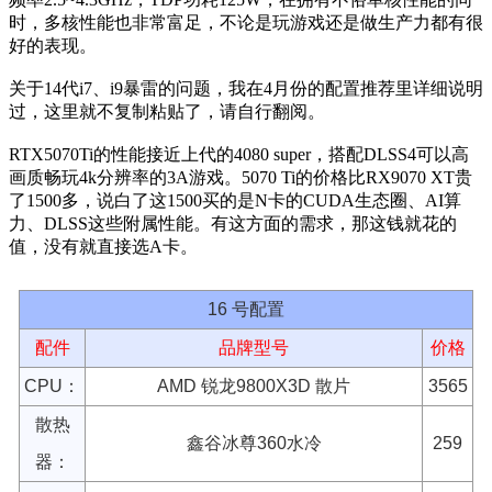
频率2.5~4.3GHz，TDP功耗125W，在拥有不俗单核性能的同
时，多核性能也非常富足，不论是玩游戏还是做生产力都有很
好的表现。
关于14代i7、i9暴雷的问题，我在4月份的配置推荐里详细说明
过，这里就不复制粘贴了，请自行翻阅。
RTX5070Ti的性能接近上代的4080 super，搭配DLSS4可以高
画质畅玩4k分辨率的3A游戏。5070 Ti的价格比RX9070 XT贵
了1500多，说白了这1500买的是N卡的CUDA生态圈、AI算
力、DLSS这些附属性能。有这方面的需求，那这钱就花的
值，没有就直接选A卡。
16 号配置
配件
品牌型号
价格
CPU：
AMD 锐龙9800X3D 散片
3565
散热
鑫谷冰尊360水冷
259
器：