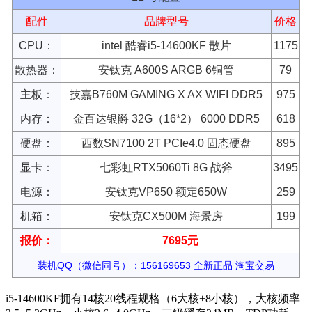
配件
品牌型号
价格
CPU：
intel 酷睿i5-14600KF 散片
1175
散热器：
安钛克 A600S ARGB 6铜管
79
主板：
技嘉B760M GAMING X AX WIFI DDR5
975
内存：
金百达银爵 32G（16*2） 6000 DDR5
618
硬盘：
西数SN7100 2T PCIe4.0 固态硬盘
895
显卡：
七彩虹RTX5060Ti 8G 战斧
3495
电源：
安钛克VP650 额定650W
259
机箱：
安钛克CX500M 海景房
199
报价：
7695元
装机QQ（微信同号）：156169653 全新正品 淘宝交易
i5-14600KF拥有14核20线程规格（6大核+8小核），大核频率