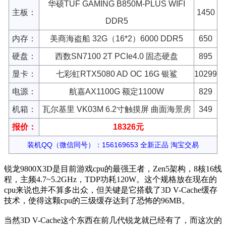
华硕TUF GAMING B850M-PLUS WIFI
主板：
1450
DDR5
内存：
美商海盗船 32G（16*2）6000 DDR5
650
硬盘：
西数SN7100 2T PCIe4.0 固态硬盘
895
显卡：
七彩虹RTX5080 AD OC 16G 银鲨
10299
电源：
航嘉AX1100G 额定1100W
829
机箱：
瓦尔基里 VK03M 6.2寸触摸屏 曲面海景房
349
报价：
18326元
装机QQ（微信同号）：156169653 全新正品 淘宝交易
锐龙9800X3D是目前游戏cpu的最强王者，Zen5架构，8核16线
程，主频4.7~5.2GHz，TDP功耗120W。这个规格放在现在的
cpu来说也并不算多出众，但关键是它搭载了3D V-Cache缓存
技术，使得这颗cpu的三级缓存达到了恐怖的96MB。
当然3D V-Cache这个东西在前几代锐龙就已经有了，而这次的