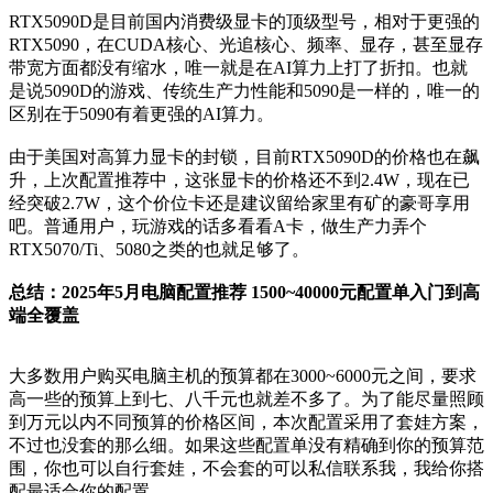
RTX5090D是目前国内消费级显卡的顶级型号，相对于更强的
RTX5090，在CUDA核心、光追核心、频率、显存，甚至显存
带宽方面都没有缩水，唯一就是在AI算力上打了折扣。也就
是说5090D的游戏、传统生产力性能和5090是一样的，唯一的
区别在于5090有着更强的AI算力。
由于美国对高算力显卡的封锁，目前RTX5090D的价格也在飙
升，上次配置推荐中，这张显卡的价格还不到2.4W，现在已
经突破2.7W，这个价位卡还是建议留给家里有矿的豪哥享用
吧。普通用户，玩游戏的话多看看A卡，做生产力弄个
RTX5070/Ti、5080之类的也就足够了。
总结：2025年5月电脑配置推荐 1500~40000元配置单入门到高
端全覆盖
大多数用户购买电脑主机的预算都在3000~6000元之间，要求
高一些的预算上到七、八千元也就差不多了。为了能尽量照顾
到万元以内不同预算的价格区间，本次配置采用了套娃方案，
不过也没套的那么细。如果这些配置单没有精确到你的预算范
围，你也可以自行套娃，不会套的可以私信联系我，我给你搭