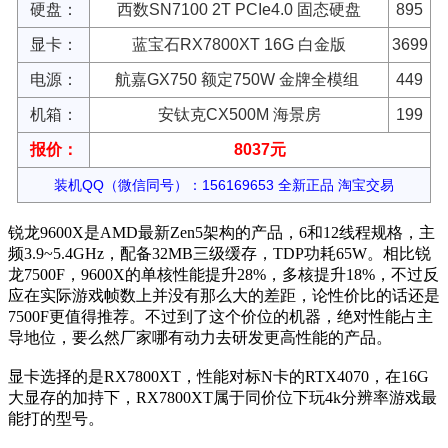
硬盘：
西数SN7100 2T PCIe4.0 固态硬盘
895
显卡：
蓝宝石RX7800XT 16G 白金版
3699
电源：
航嘉GX750 额定750W 金牌全模组
449
机箱：
安钛克CX500M 海景房
199
报价：
8037元
装机QQ（微信同号）：156169653 全新正品 淘宝交易
锐龙9600X是AMD最新Zen5架构的产品，6和12线程规格，主
频3.9~5.4GHz，配备32MB三级缓存，TDP功耗65W。相比锐
龙7500F，9600X的单核性能提升28%，多核提升18%，不过反
应在实际游戏帧数上并没有那么大的差距，论性价比的话还是
7500F更值得推荐。不过到了这个价位的机器，绝对性能占主
导地位，要么然厂家哪有动力去研发更高性能的产品。
显卡选择的是RX7800XT，性能对标N卡的RTX4070，在16G
大显存的加持下，RX7800XT属于同价位下玩4k分辨率游戏最
能打的型号。