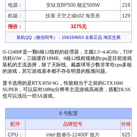
电源：
安钛克BP500 额定500W
219
机箱：
技展 天空之城s02 海景房
129
报价：
3275元
装机QQ（微信同号）：156169653 全新正品 淘宝交易
i5-12400F是一颗6核12线程的处理器，主频2.5~4.4GHz，TDP
功耗65W，三级缓存18MB。6核12线程规格的cpu是目前游戏
装机的主流选择，除了天际线、戴森球等少数非常吃cpu多核
的游戏，其它游戏基本都不存在明显的瓶颈问题。
显卡选用的是RTX3050 6G，性能相当于之前的GTX1660
SUPER，可以应对1080p分辨率主流游戏高画质，搭配DLSS
也可以浅玩一些3A游戏。
6 号配置
配件
品牌型号
价格
CPU：
intel 酷睿i5-12400F 散片
625