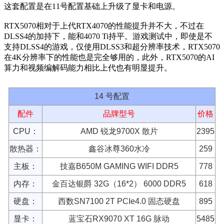
这套配置是在11号配置基础上升级了显卡和电源。
RTX5070相对于上代RTX4070的性能提升并不大，不过在
DLSS4的加持下，能和4070 Ti持平。游戏测试中，即使是不
支持DLSS4的游戏，仅使用DLSS3和超分辨率技术，RTX5070
在4K分辨率下的性能也是完全够用的，此外，RTX5070的AI
算力和视频编解码能力相比上代也有明显提升。
14 号配置
配件
品牌型号
价格
CPU：
AMD 锐龙9700X 散片
2395
散热器：
鑫谷冰尊360水冷
259
主板：
技嘉B650M GAMING WIFI DDR5
778
内存：
金百达银爵 32G（16*2） 6000 DDR5
618
硬盘：
西数SN7100 2T PCIe4.0 固态硬盘
895
显卡：
蓝宝石RX9070 XT 16G 脉动
5485