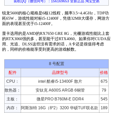
装机QQ（微信同号）：156169653 全新正品 淘宝交易
锐龙5600的核心规格是6核12线程，频率3.5~4.4GHz，TDP功
耗65W，游戏性能对标i5-12400F，凭借32MB大缓存，网游方
面的表现甚至优于i5-12400F。
显卡选用的是AMD的RX7650 GRE 8G，光栅游戏性能比上套
的RTX3060强的多，甚至能干过RTX4060。如果你对CUDA应
用、光追、DLSS这些没有需求的话，A卡还是很值得考虑
的，同样的价格能享受到更高的游戏帧数。
8 号配置
配件
品牌型号
价格
CPU：
intel 酷睿i5-13400F 散片
675
散热器：
安钛克 A600S ARGB 6铜管
79
主板：
微星PRO B760M-E DDR4
545
内存：
阿斯加特 16G（8*2）3200 华硕TUF联名款
189