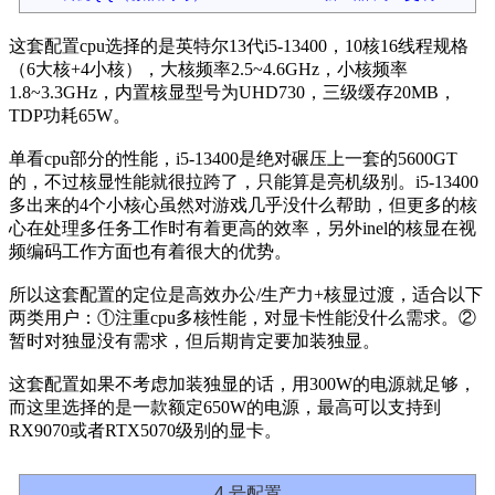
这套配置cpu选择的是英特尔13代i5-13400，10核16线程规格
（6大核+4小核），大核频率2.5~4.6GHz，小核频率
1.8~3.3GHz，内置核显型号为UHD730，三级缓存20MB，
TDP功耗65W。
单看cpu部分的性能，i5-13400是绝对碾压上一套的5600GT
的，不过核显性能就很拉跨了，只能算是亮机级别。i5-13400
多出来的4个小核心虽然对游戏几乎没什么帮助，但更多的核
心在处理多任务工作时有着更高的效率，另外inel的核显在视
频编码工作方面也有着很大的优势。
所以这套配置的定位是高效办公/生产力+核显过渡，适合以下
两类用户：①注重cpu多核性能，对显卡性能没什么需求。②
暂时对独显没有需求，但后期肯定要加装独显。
这套配置如果不考虑加装独显的话，用300W的电源就足够，
而这里选择的是一款额定650W的电源，最高可以支持到
RX9070或者RTX5070级别的显卡。