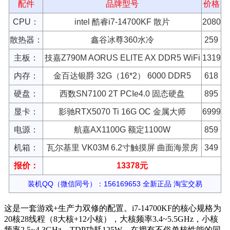
配件
品牌型号
价格
CPU：
intel 酷睿i7-14700KF 散片
2080
散热器：
鑫谷冰尊360水冷
259
主板：
技嘉Z790M AORUS ELITE AX DDR5 WiFi
1319
内存：
金百达银爵 32G（16*2） 6000 DDR5
618
硬盘：
西数SN7100 2T PCIe4.0 固态硬盘
895
显卡：
影驰RTX5070 Ti 16G OC 金属大师
6999
电源：
航嘉AX1100G 额定1100W
859
机箱：
瓦尔基里 VK03M 6.2寸触摸屏 曲面海景房
349
报价：
13378元
装机QQ（微信同号）：156169653 全新正品 淘宝交易
这是一套游戏+生产力双修的配置。i7-14700KF的核心规格为
20核28线程（8大核+12小核），大核频率3.4~5.5GHz，小核