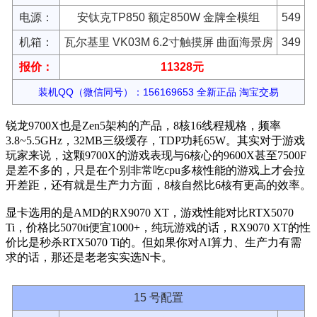
电源：
安钛克TP850 额定850W 金牌全模组
549
机箱：
瓦尔基里 VK03M 6.2寸触摸屏 曲面海景房
349
报价：
11328元
装机QQ（微信同号）：156169653 全新正品 淘宝交易
锐龙9700X也是Zen5架构的产品，8核16线程规格，频率
3.8~5.5GHz，32MB三级缓存，TDP功耗65W。其实对于游戏
玩家来说，这颗9700X的游戏表现与6核心的9600X甚至7500F
是差不多的，只是在个别非常吃cpu多核性能的游戏上才会拉
开差距，还有就是生产力方面，8核自然比6核有更高的效率。
显卡选用的是AMD的RX9070 XT，游戏性能对比RTX5070
Ti，价格比5070ti便宜1000+，纯玩游戏的话，RX9070 XT的性
价比是秒杀RTX5070 Ti的。但如果你对AI算力、生产力有需
求的话，那还是老老实实选N卡。
15 号配置