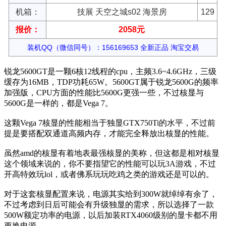
机箱：
技展 天空之城s02 海景房
129
报价：
2058元
装机QQ（微信同号）：156169653 全新正品 淘宝交易
锐龙5600GT是一颗6核12线程的cpu，主频3.6~4.6GHz，三级
缓存为16MB，TDP功耗65W。5600GT属于锐龙5600G的频率
加强版，CPU方面的性能比5600G更强一些，不过核显与
5600G是一样的，都是Vega 7。
这颗Vega 7核显的性能相当于独显GTX750Ti的水平，不过前
提是要搭配双通道高频内存，才能完全释放出核显的性能。
虽然amd的核显有着地表最强核显的美称，但这都是相对核显
这个领域来说的，你不要指望它的性能可以玩3A游戏，不过
开高特效玩lol，或者佛系玩玩吃鸡之类的游戏还是可以的。
对于这套核显配置来说，电源其实给到300W就绰绰有余了，
不过考虑到日后可能会有升级独显的需求，所以选择了一款
500W额定功率的电源，以后加装RTX4060级别的显卡都不用