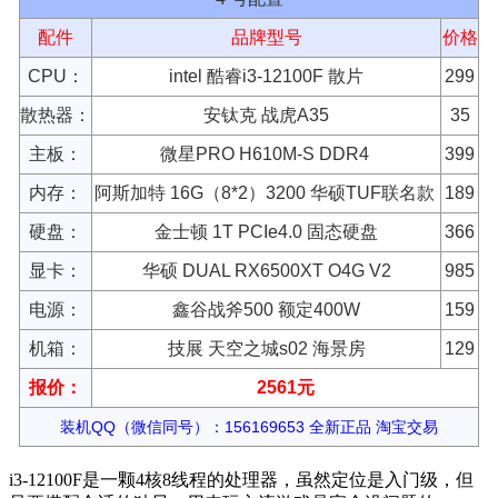
4 号配置
配件
品牌型号
价格
CPU：
intel 酷睿i3-12100F 散片
299
散热器：
安钛克 战虎A35
35
主板：
微星PRO H610M-S DDR4
399
内存：
阿斯加特 16G（8*2）3200 华硕TUF联名款
189
硬盘：
金士顿 1T PCIe4.0 固态硬盘
366
显卡：
华硕 DUAL RX6500XT O4G V2
985
电源：
鑫谷战斧500 额定400W
159
机箱：
技展 天空之城s02 海景房
129
报价：
2561元
装机QQ（微信同号）：156169653 全新正品 淘宝交易
i3-12100F是一颗4核8线程的处理器，虽然定位是入门级，但