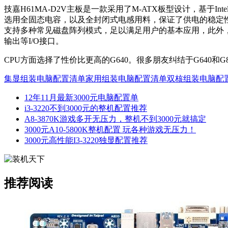
技嘉H61MA-D2V主板是一款采用了M-ATX板型设计，基于Int
选用全固态电容，以及全封闭式电感用料，保证了供电的稳定性。插槽
支持多种常见磁盘阵列模式，足以满足用户的基本应用，此外，提供1条PCI
输出等I/O接口。
CPU方面选择了性价比更高的G640。很多朋友纠结于G640
集显组装电脑配置清单
家用组装电脑配置清单
双核组装电脑配
12年11月最新3000元电脑配置单
i3-3220不到3000元的整机配置推荐
A8-3870K游戏多开无压力，整机不到3000元就搞定
3000元A10-5800K整机配置 玩各种游戏无压力！
3000元高性能I3-3220独显配置推荐
推荐阅读