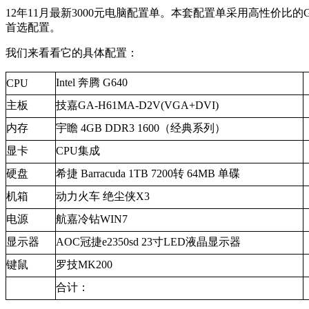
12年11月最新3000元电脑配置单。本套配置单采用高性价比的G
首选配置。
我们来看看它的具体配置：
Intel 奔腾 G640
CPU
主板
技嘉GA-H61MA-D2V(VGA+DVI)
内存
宇瞻 4GB DDR3 1600（经典系列）
显卡
CPU集成
硬盘
希捷 Barracuda 1TB 7200转 64MB 单碟
机箱
动力火车 绝尘侠X3
电源
航嘉冷钻WIN7
显示器
AOC冠捷e2350sd 23寸LED液晶显示器
键鼠
罗技MK200
合计：