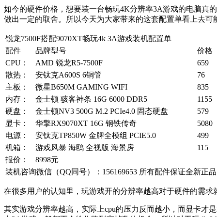
如今的硬件价格，想要装一台畅玩4K分辨率3A游戏的电脑真
做出一定的取舍。所以今天为大家带来的这套配置单看上去可
锐龙7500F搭配9070XT畅玩4k 3A游戏装机配置单
配件
品牌型号
价格
CPU：
AMD 锐龙R5-7500F
659
散热：
安钛克A600S 6铜管
76
主板：
微星B650M GAMING WIFI
835
内存：
金士顿 骇客神条 16G 6000 DDR5
1155
硬盘：
金士顿NV3 500G M.2 PCIe4.0 固态硬盘
579
显卡：
华擎RX9070XT 16G 钢铁传奇
5080
电源：
安钛克TP850W 金牌全模组 PCIE5.0
499
机箱：
游戏风暴 海鸥 全视版 海景房
115
报价：
8998元
装机咨询微信（QQ同号）：156169653 所有配件保证全新正品
在很多用户的认知里，玩游戏开的分辨率越高对于硬件的需求就会
其实游戏分辨率越高，实际上cpu的压力反而越小，而显卡才是