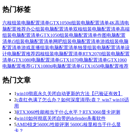
热门标签
六核组装电脑配置清单
GTX1050ti组装电脑配置清单
4K高清电
脑配置推荐
办公组装电脑配置清单
双核组装电脑配置清单
高端
组装电脑配置清单
GTX1050组装电脑配置清单
作图电脑配置
清单
i5组装电脑配置清单
网吧组装电脑配置清单
游戏组装电脑
配置清单
游戏直播组装电脑配置清单
独显组装电脑配置清单
设
计电脑配置推荐
四核组装电脑配置清单
RTX2070组装电脑配置
清单
GTX1080电脑配置清单
GTX1070电脑配置清单
GTX1060
电脑配置推荐
GTX1080ti电脑配置清单
GTX1650电脑配置推荐
热门文章
1
win10彻底永久关闭自动更新的方法【已验证有效】
2
c盘红色满了怎么办？如何深度清理c盘？ win7 win10适
用
3
RTX3060性能相当于什么水平？RTX3060显卡评测
4
win10如何彻底关闭自带的defender杀毒软件
5
AMD锐龙5600G性能评测 5600G核显相当于什么显
卡？