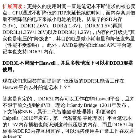
扩展阅读：
更持久的使用时间一直是笔记本不断追求的核心卖
点，CPU通过不断降低的TDP来延长续航时间，而内存条则借
助不断降低的电压来减小电池的消耗。从最早的SD内存
(3.3V)、DDR1( 2.6V)、DDR2( 1.8V)、DDR3( 1.5V)再到
DDR3L(1.35V/1.28V)以及DDR3U( 1.25V)，内存的“升级史”其
实也是电压的“降级史”，其目的就是减小耗电量和降低发热量
（性能不受影响）。此外，AMD最新的Richland APU平台笔
记本也支持DDR3L内存。
DDR3L不局限于Haswell，并且多数情况下可以和DDR3混搭
使用。
现在我们来回答前面提到的“低压版的DDR3L能否工作在
Haswell平台以外的笔记本上？”
答案是肯定的， DDR3L内存可以工作在非Haswell平台，且并
不限于前文提到的IVB，理论上Sandy Bridge（2011年发布，
下文简称SNB，属于二代智能酷睿处理器）和更老的
Calpella（2010年发布，第一代智能酷睿处理器）平台笔记本
的1 .5V内存插槽也能识别这种低压版的内存。而且DDR3L与
标准的DDR3内存互相兼容，可以混搭使用并正常工作在双通