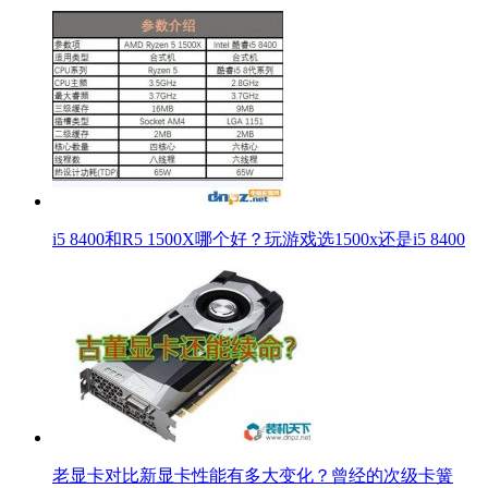
i5 8400和R5 1500X哪个好？玩游戏选1500x还是i5 8400
老显卡对比新显卡性能有多大变化？曾经的次级卡簧