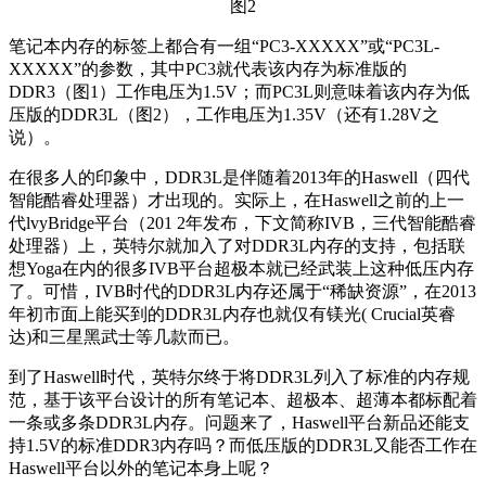
图2
笔记本内存的标签上都合有一组“PC3-XXXXX”或“PC3L-
XXXXX”的参数，其中PC3就代表该内存为标准版的
DDR3（图1）工作电压为1.5V；而PC3L则意味着该内存为低
压版的DDR3L（图2），工作电压为1.35V（还有1.28V之
说）。
在很多人的印象中，DDR3L是伴随着2013年的Haswell（四代
智能酷睿处理器）才出现的。实际上，在Haswell之前的上一
代lvyBridge平台（201 2年发布，下文简称IVB，三代智能酷睿
处理器）上，英特尔就加入了对DDR3L内存的支持，包括联
想Yoga在内的很多IVB平台超极本就已经武装上这种低压内存
了。可惜，IVB时代的DDR3L内存还属于“稀缺资源”，在2013
年初市面上能买到的DDR3L内存也就仅有镁光( Crucial英睿
达)和三星黑武士等几款而已。
到了Haswell时代，英特尔终于将DDR3L列入了标准的内存规
范，基于该平台设计的所有笔记本、超极本、超薄本都标配着
一条或多条DDR3L内存。问题来了，Haswell平台新品还能支
持1.5V的标准DDR3内存吗？而低压版的DDR3L又能否工作在
Haswell平台以外的笔记本身上呢？