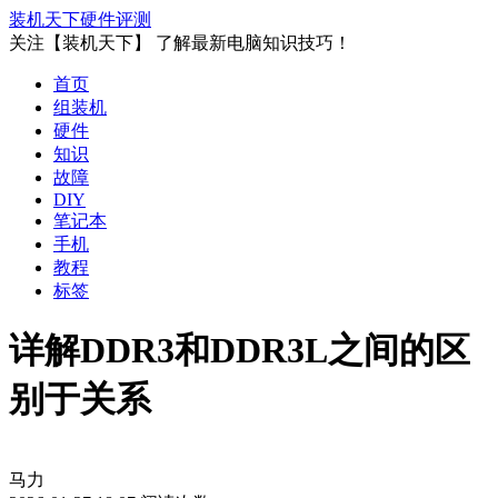
装机天下
硬件评测
关注【装机天下】 了解最新电脑知识技巧！
首页
组装机
硬件
知识
故障
DIY
笔记本
手机
教程
标签
详解DDR3和DDR3L之间的区
别于关系
马力