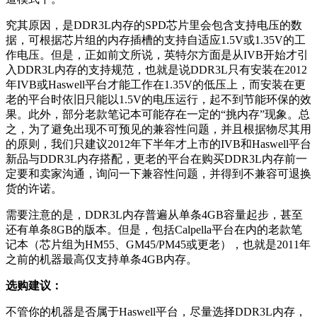
道模式下。
究其原因，是DDR3L内存的SPD芯片里会包含支持电压的数
据，可根据芯片组的内存插槽的支持自适应1.5V或1.35V的工
作电压。但是，正如前文所说，英特尔方面是从IVB开始才引
入DDR3L内存的支持规范，也就是说DDR3L只有安装在2012
年IVB或Haswell平台才能工作在1.35V的低压上，而安装在更
老的平台时依旧只能以1.5V的电压运行，起不到节能环保的效
果。此外，部分老款笔记本可能存在一定的“挑内存”现象。总
之，为了避免出现不可预见的兼容性问题，并且根据物尽其用
的原则，我们只建议2012年下半年才上市的IVB和Haswell平台
新品与DDR3L内存搭配，更老的平台在购买DDR3L内存前一
定要和卖家沟通，询问一下兼容性问题，并得到不兼容可退换
货的许诺。
需要注意的是，DDR3L内存普遍从单条4GB容量起步，甚至
还有单条8GB的版本。但是，包括Calpella平台在内的老款笔
记本（芯片组为HM55、GM45/PM45或更老），也就是2011年
之前的机器最高仅支持单条4GB内存。
选购建议：
不管你的机器是否属于Haswell平台，尽量选择DDR3L内存，