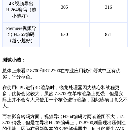
4K视频导出
305
316
H.264编码（越
小越好）
Premiere视频导
出 H.265编码
630
871
（越小越好）
测试小结：
总体上来看i7 8700和R7 2700在专业应用软件测试中互有优
劣，平分秋色。
在使用CPU进行3D渲染时，锐龙处理器因为核心和线程更
多，优势会比较大，虽然i7-8700在单核渲染上更强，但是实
际上并不会有人只使用一个核心进行渲染，因此该项目意义不
大。
而在影音转码方面，视频导出H264编码时两者差距不大，i7-
8700稍强，但是在导出H.265编码上，i7-8700则呈现出压倒性
的优势，因为在最新版本的X265解码器中，Intel 的原生AVX