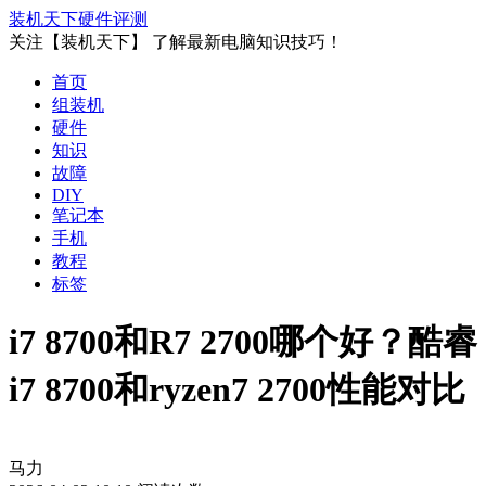
装机天下
硬件评测
关注【装机天下】 了解最新电脑知识技巧！
首页
组装机
硬件
知识
故障
DIY
笔记本
手机
教程
标签
i7 8700和R7 2700哪个好？酷睿
i7 8700和ryzen7 2700性能对比
马力