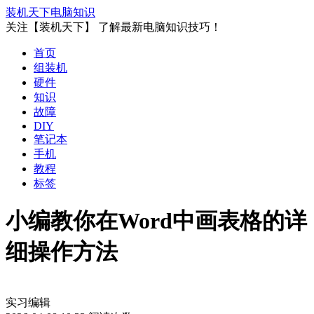
装机天下
电脑知识
关注【装机天下】 了解最新电脑知识技巧！
首页
组装机
硬件
知识
故障
DIY
笔记本
手机
教程
标签
小编教你在Word中画表格的详
细操作方法
实习编辑