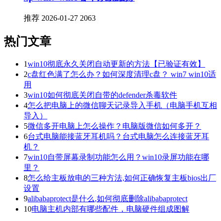
推荐
2026-01-27
2063
热门文章
1
win10彻底永久关闭自动更新的方法【已验证有效】
2
c盘红色满了怎么办？如何深度清理c盘？ win7 win10适
用
3
win10如何彻底关闭自带的defender杀毒软件
4
怎么把电脑上的微信聊天记录导入手机（电脑手机互相
导入）
5
微信多开电脑上怎么操作？电脑版微信如何多开？
6
台式电脑能接蓝牙耳机吗？台式电脑怎么连接蓝牙耳
机？
7
win10自带屏幕录制功能怎么用？win10录屏功能在哪
里？
8
怎么给主板放电的三种方法,如何正确恢复主板bios出厂
设置
9
alibabaprotect是什么,如何彻底删除alibabaprotect
10
电脑主机内部有哪些配件，电脑硬件组成图解