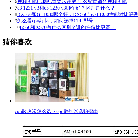
6
视频剪辑电脑配置要求详解 什么配置适合视频剪辑
7
e3 1231 v3和e3 1230 v3哪个好？区别是什么？
8
RX550和GT1030哪个好，RX550与GT1030性能对比评
9
怎么看cpu好坏，如何选择CPU型号
10
B550和X570有什么区别？谁的性价比更高？
猜你喜欢
cpu散热器怎么选？cpu散热器选购指南