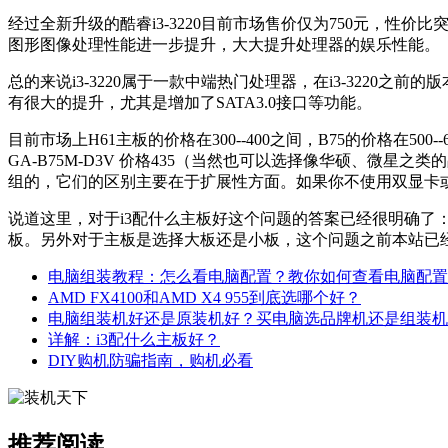
经过全新升级的酷睿i3-3220目前市场售价仅为750元，
图形图像处理性能进一步提升，大大提升处理器的娱乐性能。
总的来说i3-3220属于一款中端热门处理器，在i3-3220之前
有很大的提升，尤其是增加了SATA3.0接口等功能。
目前市场上H61主板的价格在300--400之间，B75的价格在50
GA-B75M-D3V 价格435（当然也可以选择像华硕、微
组的，它们的区别主要在于扩展性方面。如果你不使用双显卡或
说道这里，对于
i3配什么主板好
这个问题的答案已经很明确了：
板。另外对于主板是选择大板还是小板，这个问题之前本站已
电脑组装教程：怎么看电脑配置？教你如何查看电脑配置
AMD FX4100和AMD X4 955到底选哪个好？
电脑组装机好还是原装机好？买电脑选品牌机还是组装机
详解：i3配什么主板好？
DIY购机防骗指南，购机必看
推荐阅读