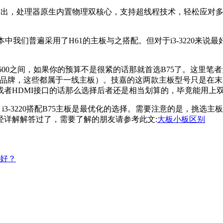
性价比突出，处理器原生内置物理双核心，支持超线程技术，轻松应
的版本中我们普遍采用了H61的主板与之搭配。但对于i3-3220来
0--600之间，如果你的预算不是很紧的话那就首选B75了。这里笔者为
星之类的品牌，这些都属于一线主板）。技嘉的这两款主板型号只是在
者HDMI接口的话那么选择后者还是相当划算的，毕竟能用上
i3-3220搭配B75主板是最优化的选择。需要注意的是，挑
经详解解答过了，需要了解的朋友请参考此文:
大板小板区别
好？