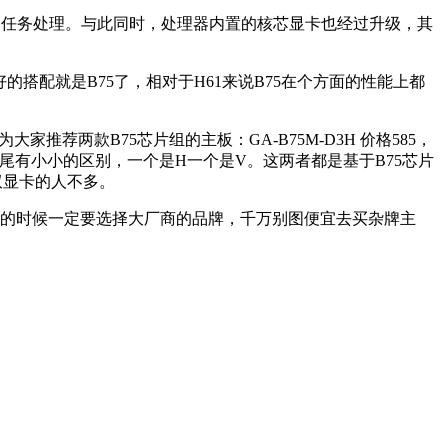
对多任务处理。与此同时，处理器内置的核芯显卡也经过升级，其
说最好的搭配就是B75了，相对于H61来说B75在个方面的性能上都
大家推荐两款B75芯片组的主板：GA-B75M-D3H 价格585，
末尾有小小的区别，一个是H一个是V。这两者都是基于B75芯片
双显卡的人不多。
选主板的时候一定要选择大厂商的品牌，千万别图便宜去买杂牌主