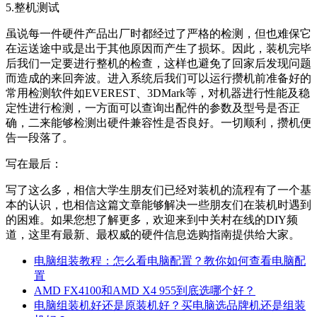
5.整机测试
虽说每一件硬件产品出厂时都经过了严格的检测，但也难保它
在运送途中或是出于其他原因而产生了损坏。因此，装机完毕
后我们一定要进行整机的检查，这样也避免了回家后发现问题
而造成的来回奔波。进入系统后我们可以运行攒机前准备好的
常用检测软件如EVEREST、3DMark等，对机器进行性能及稳
定性进行检测，一方面可以查询出配件的参数及型号是否正
确，二来能够检测出硬件兼容性是否良好。一切顺利，攒机便
告一段落了。
写在最后：
写了这么多，相信大学生朋友们已经对装机的流程有了一个基
本的认识，也相信这篇文章能够解决一些朋友们在装机时遇到
的困难。如果您想了解更多，欢迎来到中关村在线的DIY频
道，这里有最新、最权威的硬件信息选购指南提供给大家。
电脑组装教程：怎么看电脑配置？教你如何查看电脑配
置
AMD FX4100和AMD X4 955到底选哪个好？
电脑组装机好还是原装机好？买电脑选品牌机还是组装