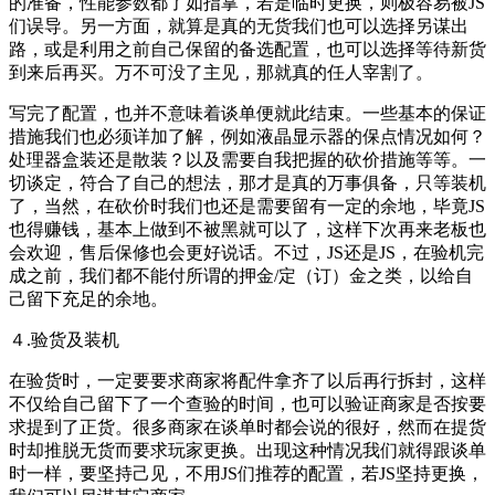
的准备，性能参数都了如指掌，若是临时更换，则极容易被JS
们误导。另一方面，就算是真的无货我们也可以选择另谋出
路，或是利用之前自己保留的备选配置，也可以选择等待新货
到来后再买。万不可没了主见，那就真的任人宰割了。
写完了配置，也并不意味着谈单便就此结束。一些基本的保证
措施我们也必须详加了解，例如液晶显示器的保点情况如何？
处理器盒装还是散装？以及需要自我把握的砍价措施等等。一
切谈定，符合了自己的想法，那才是真的万事俱备，只等装机
了，当然，在砍价时我们也还是需要留有一定的余地，毕竟JS
也得赚钱，基本上做到不被黑就可以了，这样下次再来老板也
会欢迎，售后保修也会更好说话。不过，JS还是JS，在验机完
成之前，我们都不能付所谓的押金/定（订）金之类，以给自
己留下充足的余地。
４.验货及装机
在验货时，一定要要求商家将配件拿齐了以后再行拆封，这样
不仅给自己留下了一个查验的时间，也可以验证商家是否按要
求提到了正货。很多商家在谈单时都会说的很好，然而在提货
时却推脱无货而要求玩家更换。出现这种情况我们就得跟谈单
时一样，要坚持己见，不用JS们推荐的配置，若JS坚持更换，