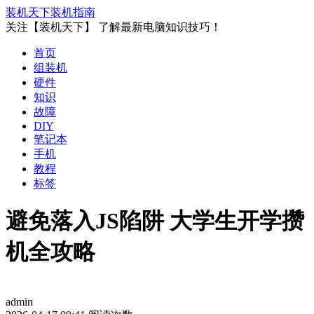
装机天下
装机指南
关注【装机天下】 了解最新电脑知识技巧！
首页
组装机
硬件
知识
故障
DIY
笔记本
手机
教程
标签
避免落入JS陷阱 大学生开学攒
机全攻略
admin