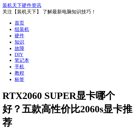
装机天下
硬件资讯
关注【装机天下】 了解最新电脑知识技巧！
首页
组装机
硬件
知识
故障
DIY
笔记本
手机
教程
标签
RTX2060 SUPER显卡哪个
好？五款高性价比2060s显卡推
荐