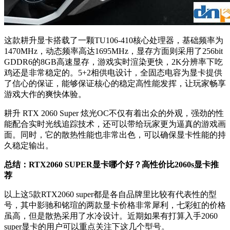
这款耕升显卡搭载了一颗TU106-410核心处理器，基础频率为
1470MHz，动态频率高达1695MHz，显存方面则采用了256bit
GDDR6的8GB高速显存，游戏实时渲染更快，2K分辨率下吃
鸡还是非常稳定的。5+2相供电设计，全固态电容为显卡提供
了信心的保证，能够保证核心的稳定高性能发挥，让玩家畅享
游戏大作的爽快体验。
耕升 RTX 2060 Super 炫光OC不仅有着出众的外观，强劲的性
能配合实时光线追踪技术，还可以带给玩家更为逼真的游戏画
面。同时，它的散热性能也非常出色，可以确保显卡性能的持
久稳定输出。
总结：RTX2060 SUPER显卡哪个好？高性价比2060s显卡推
荐
以上这5款RTX2060 super都是各自品牌里比较有代表性的型
号，其中影驰和铭瑄的两款显卡价格非常犀利，七彩虹的价格
虽高，但是散热采用了水冷设计。近期如果有打算入手2060
super显卡的用户可以重点关注下这几个型号。