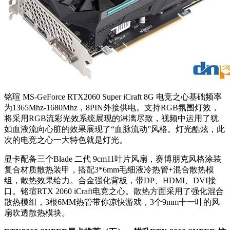
铭瑄 MS-GeForce RTX2060 Super iCraft 8G 电竞之心基础频率
为1365Mhz-1680Mhz，8PIN外接供电。支持RGB氛围灯效，
将采用RGB流彩光效系统展现的淋漓尽致，视频中运用了犹
如血液流向心脏的效果展现了“血脉流动”风格。灯光酷炫，此
次的电竞之心一大特色就是灯光。
显卡配备三个Blade 二代 9cm11叶片风扇，赛博朋克风格涂装
复合材质散热装甲，搭配3*6mm毛细液冷热管+混合散热模
组，散热效果给力。合金强化背板，带DP、HDMI、DVI接
口。铭瑄RTX 2060 iCraft电竞之心。散热方面采用了强化混合
散热模组，3根6MM热管带你凉快游戏，3个9mm十一叶的风
扇吹透散热模块。