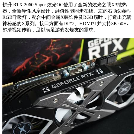
耕升 RTX 2060 Super 炫光OC使用了全新的炫光之眼X3散热
器，全新异性风扇设计，颜值性能同步在线。左的右两边菱型
RGB呼吸灯，配合中间金属X装饰件及RGB扇叶，打造出充满
神秘感的X系列。接口方面有DP*2、HDMI*1并支持8K 60Hz
超清视频传输，足以满足游戏发烧友的需求。