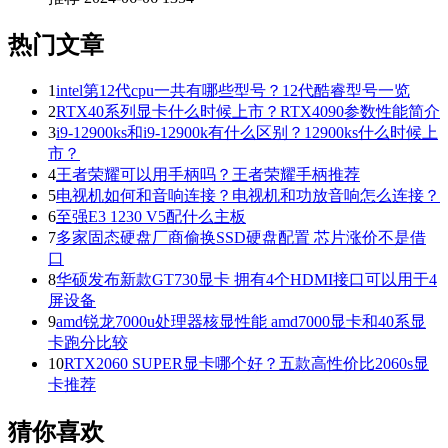
热门文章
1
intel第12代cpu一共有哪些型号？12代酷睿型号一览
2
RTX40系列显卡什么时候上市？RTX4090参数性能简介
3
i9-12900ks和i9-12900k有什么区别？12900ks什么时候上
市？
4
王者荣耀可以用手柄吗？王者荣耀手柄推荐
5
电视机如何和音响连接？电视机和功放音响怎么连接？
6
至强E3 1230 V5配什么主板
7
多家固态硬盘厂商偷换SSD硬盘配置 芯片涨价不是借
口
8
华硕发布新款GT730显卡 拥有4个HDMI接口可以用于4
屏设备
9
amd锐龙7000u处理器核显性能 amd7000显卡和40系显
卡跑分比较
10
RTX2060 SUPER显卡哪个好？五款高性价比2060s显
卡推荐
猜你喜欢