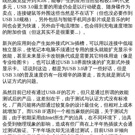
既然频宽提升到5Gbs，能够产生的应用当然会相较2.0时代更
多元，USB 3.0最主要的用途仍会是以行动硬盘、随身碟作为
卖点，连接键鼠等外围这些当然是不在话下（但也没必要作到
USB 3.0规格），另外包括与智能手机同步影片或是音乐的时
间也会更为快速，另外由于电流增加，也会得到充电速度增加
的附加价值（但这其实不是很重要...）。
新兴的应用则会产生如外接式PCIe插槽，可以用以连接中低端
独立显示，使笔记本电脑不须通过专用的接头就能扩充显示卡
效能，甚至未来显示卡改朝换代或是需要其它特殊用途（像是
专业绘图卡），也可以通过USB 3.0界面快速的扩充新式外接
显示卡。 话说到这边，都是为USB 3.0讲了一些好话，但是
USB 3.0的普及速度仍有一段艰辛的路要走，首先就是测试与
认证方式的问题。
虽然目前已经有通过USB-IF的芯片，但只是通过所谓的效能
测试后的产品，这差别在于，由于测试与认证方式没有标准
化，厂商只能将内部通过较复杂的设计最佳化，但相对上成本
就增加了。而USB IF遇到一个相当麻烦的问题，关于测试方
面，由于初期采用由Intel所生产的治具，在不同环境下，治具
会受到物理现象的影响，造成有些厂商在上半年热插拔大会通
过测试验证、下半年场次却无法通过测试，目前USB IF倾向