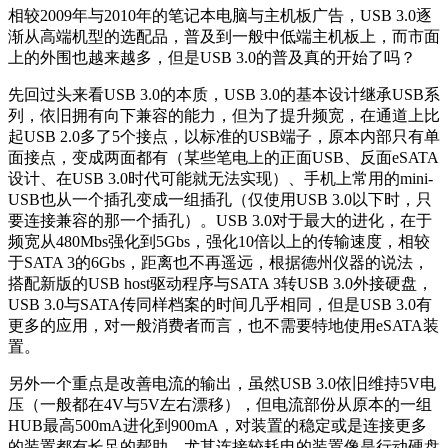
相较2009年与2010年的笔记本电脑与主机板广告，USB 3.0逐
渐从高端机型的选配品，普及到一般中低端主机板上，而市面
上的外围也越来越多，但是USB 3.0的普及真的开始了吗？
先回过头来看USB 3.0的本质，USB 3.0的基本设计继承USB系
列，依旧拥有向下兼容的能力，但为了提升频宽，在通道上比
起USB 2.0多了5个接点，以标准的USB端子，原本内部只有单
面接点，变成两面都有（某些笔电上的正面USB、反面eSATA
设计、在USB 3.0时代可能就无法实现）、手机上常用的mini-
USB也从一个插孔变成一组插孔（仅使用USB 3.0以下时，只
要连接兼容的那一个插孔）。USB 3.0对于最大的进化，在于
频宽从480Mbs强化到5Gbs，强化10倍以上的传输速度，相较
于SATA 3的6Gbs，距离也不再遥远，根据德州仪器的说法，
搭配新版的USB host驱动程序与SATA 3转USB 3.0外接硬盘，
USB 3.0与SATA传同样档案的时间几乎相同，但是USB 3.0有
更多的应用，对一般消费者而言，也不需要特地使用eSATA装
置。
另外一个重点是改善电流的输出，虽然USB 3.0依旧维持5V电
压（一般都在4V与5V左右漂移），但电流部份从原本的一组
HUB最高500mA进化到900mA，对装置的稳定或是连接更多
的装置都有长足的帮助，尤其连接较耗电的装置像是行动硬盘