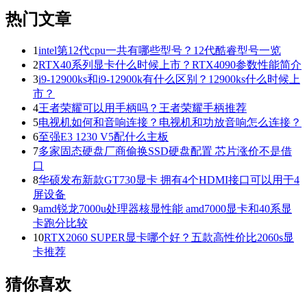
热门文章
1
intel第12代cpu一共有哪些型号？12代酷睿型号一览
2
RTX40系列显卡什么时候上市？RTX4090参数性能简介
3
i9-12900ks和i9-12900k有什么区别？12900ks什么时候上
市？
4
王者荣耀可以用手柄吗？王者荣耀手柄推荐
5
电视机如何和音响连接？电视机和功放音响怎么连接？
6
至强E3 1230 V5配什么主板
7
多家固态硬盘厂商偷换SSD硬盘配置 芯片涨价不是借
口
8
华硕发布新款GT730显卡 拥有4个HDMI接口可以用于4
屏设备
9
amd锐龙7000u处理器核显性能 amd7000显卡和40系显
卡跑分比较
10
RTX2060 SUPER显卡哪个好？五款高性价比2060s显
卡推荐
猜你喜欢