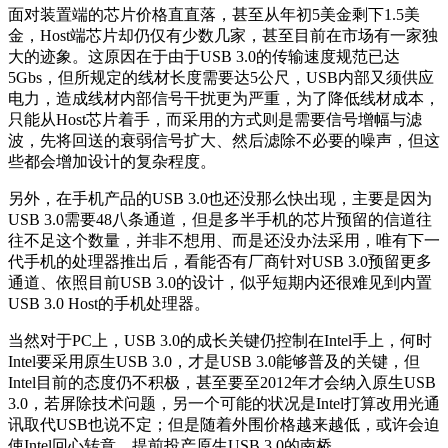
面对装置端的芯片价格直直落，甚至从年初5美金剩下1.5美
金，Host端芯片却仍仅有少数几家，甚至目前在市场有一家独
大的迹象。这原因在于由于USB 3.0的传输速度规范已达
5Gbs，但所规定的线材长度需要达5公尺，USB内部又须供应
电力，造成线材内部信号干扰更为严重，为了降低线材成本，
只能从Host芯片着手，而采用的方式则是需要信号增幅与滤
波，先将回送的衰弱信号扩大、然后滤除不必要的噪声，但这
些都会增加设计的复杂程度。
另外，在手机产品的USB 3.0也还没那么快出现，主要是因为
USB 3.0需要48八条通道，但是多半手机的芯片预留的信道往
往不足这个数量，并非不想用、而是还没办法采用，唯有下一
代手机的处理器推出后，看能否有厂商针对USB 3.0预留更多
通道、依照目前USB 3.0的设计，似乎短期内还很难见到内置
USB 3.0 Host的手机处理器。
当然对于PC上，USB 3.0的成长关键仍控制在Intel手上，何时
Intel要采用原生USB 3.0，才是USB 3.0能够普及的关键，但
Intel目前的态度仍不积极，甚至要至2012年才会纳入原生USB
3.0，若屏除技术问题，另一个可能的状况是Intel打算改用光通
讯取代USB也说不定；但是随着外围价格越来越低，或许会迫
使Intel回心转意，提前投产原生USB 3.0的南桥。