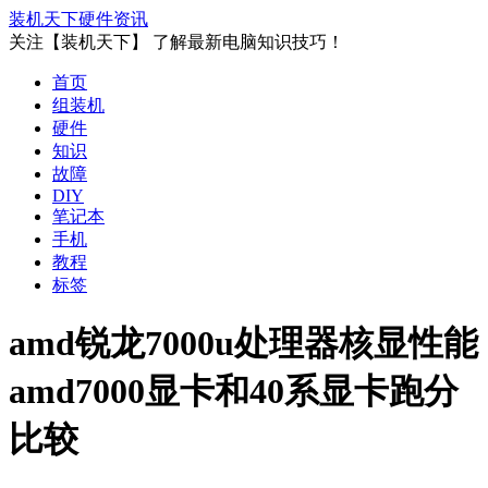
装机天下
硬件资讯
关注【装机天下】 了解最新电脑知识技巧！
首页
组装机
硬件
知识
故障
DIY
笔记本
手机
教程
标签
amd锐龙7000u处理器核显性能
amd7000显卡和40系显卡跑分
比较