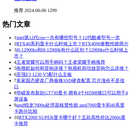
推荐
2024-06-06
1299
热门文章
1
intel第12代cpu一共有哪些型号？12代酷睿型号一览
2
RTX40系列显卡什么时候上市？RTX4090参数性能简介
3
i9-12900ks和i9-12900k有什么区别？12900ks什么时候上
市？
4
王者荣耀可以用手柄吗？王者荣耀手柄推荐
5
电视机如何和音响连接？电视机和功放音响怎么连接？
6
至强E3 1230 V5配什么主板
7
多家固态硬盘厂商偷换SSD硬盘配置 芯片涨价不是借
口
8
华硕发布新款GT730显卡 拥有4个HDMI接口可以用于4
屏设备
9
amd锐龙7000u处理器核显性能 amd7000显卡和40系显
卡跑分比较
10
RTX2060 SUPER显卡哪个好？五款高性价比2060s显
卡推荐