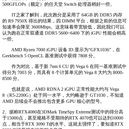
500GFLOPs（额定）的任天堂 Switch 处理器稍好一些。
IT之家了解到，此次跑分是采用了 64GB 的 DDR5 内存
的 R9 7950X 得出的结果，四 DIMM 平台，根据之前的信息可
知速率会降至 3600Mbps。这意味着带宽较低，因此我们可以
认为跑在正常双通道 DDR5 5600~6400 下的 iGPU 性能会稍高
一些。
AMD Ryzen 7000 iGPU 设备 ID 显示为“GFX1036”，在
Geekbench 5 OpenCL 基准测试中获得 7808 分。
作为对比，基于新 7nm 6 CU 的 Vega 6 在同一基准测试中
得分为 7003 分，而具有 8 个计算单元的 Vega 8 大约为 8000-
8500 分。
也就是说，AMD RDNA 2 iGPU 正常性能大约与 Vega
8（R5-2200G）处于同一水平，大约略逊于 GT1030，不知道
AMD 后续会不会推出包含更多 GPU 核心的型号。
2、据称RTX4080在3DMark TimeSpy Extreme测试中的得分高
于15000点，甚至规格不受期待的RTX 4070也可以达到10000
点，相当于RTX 3090 Ti的水平。这就太强悍了，要知道RTX