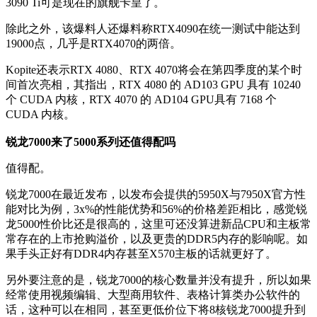
3090 Ti可是现在的旗舰卡皇了。
除此之外，该爆料人还爆料称RTX4090在统一测试中能达到
19000点，几乎是RTX4070的两倍。
Kopite还表示RTX 4080、RTX 4070将会在第四季度的某个时
间首次亮相，其指出，RTX 4080 的 AD103 GPU 具有 10240
个 CUDA 内核，RTX 4070 的 AD104 GPU具有 7168 个
CUDA 内核。
锐龙7000来了5000系列还值得配吗
值得配。
锐龙7000在最近发布，以发布会提供的5950X与7950X官方性
能对比为例，3x%的性能优势和56%的价格差距相比，感觉锐
龙5000性价比还是很高的，这里可还没算进新品CPU和主板常
常存在的上市抢购溢价，以及更贵的DDR5内存的影响呢。如
果手头正好有DDR4内存甚至X570主板的话就更好了。
另外要注意的是，锐龙7000的核心数量并没有提升，所以如果
经常使用视频编辑、大型商用软件、表格计算类办公软件的
话，这种可以在相同，甚至更低价位下将8核锐龙7000提升到