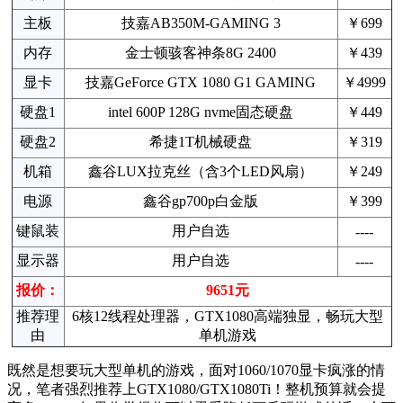
主板
技嘉AB350M-GAMING 3
￥699
内存
金士顿骇客神条8G 2400
￥439
显卡
技嘉GeForce GTX 1080 G1 GAMING
￥4999
硬盘1
intel 600P 128G nvme固态硬盘
￥449
硬盘2
希捷1T机械硬盘
￥319
机箱
鑫谷LUX拉克丝（含3个LED风扇）
￥249
电源
鑫谷gp700p白金版
￥399
键鼠装
用户自选
----
显示器
用户自选
----
报价：
9651元
推荐理
6核12线程处理器，GTX1080高端独显，畅玩大型
由
单机游戏
既然是想要玩大型单机的游戏，面对1060/1070显卡疯涨的情
况，笔者强烈推荐上GTX1080/GTX1080Ti！整机预算就会提