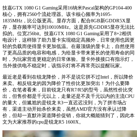
技嘉GTX 1080 G1 Gaming采用16纳米Pascal架构的GP104-400
核心，拥有2560个流处理器。该卡核心频率为1695-
1835MHz，比公版更高。显存方面，配合8GB新GDDR5X显
存，显存频率可达到10010MHz。这是原先GDDR5显存无法比
拟的。位宽256bit。技嘉GTX 1080 G1 Gaming采用了8+2相供
电设计，这样除了助力显卡实现稳定高频外，日常使用也因更
轻的负载而使得显卡更加低温。在最顶级的显卡上，自然使用
了更高品质的电容和电感，为给显卡带来更长的使用寿命的同
时，为玩家营造更稳定的日常体验。显卡外接接口有指示灯，
当外接供电不稳定时，该指示灯将不再常亮以提醒玩家。
最近老是看到在锐龙降价，并不是说它拼不过Intel，所以降价
来卖。相反锐龙的因为降价了性价比更加突出！为什么要降
价，在笔者看来，目前锐龙只有R7/R5的型号，虽然性价比突
出，但售价都是千元以上，走量还是不及千元以内的主流CPU
的量大，但尴尬的是锐龙 R3一直迟迟没到，为了拼市场占
有，渠道主动开始杀价来卖，虽然AMD官方没有承认过降
价，但却一直默许渠道降价促销，你就大概能猜到了，因此本
文为大家推荐的cpu是锐龙R5 1600X。