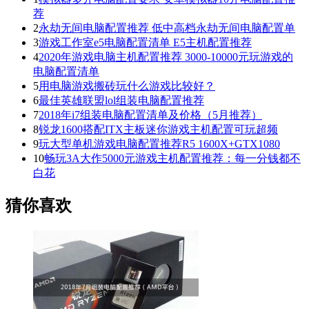
荐
2
永劫无间电脑配置推荐 低中高档永劫无间电脑配置单
3
游戏工作室e5电脑配置清单 E5主机配置推荐
4
2020年游戏电脑主机配置推荐 3000-10000元玩游戏的
电脑配置清单
5
用电脑游戏搬砖玩什么游戏比较好？
6
最佳英雄联盟lol组装电脑配置推荐
7
2018年i7组装电脑配置清单及价格（5月推荐）
8
锐龙1600搭配ITX主板迷你游戏主机配置可玩超频
9
玩大型单机游戏电脑配置推荐R5 1600X+GTX1080
10
畅玩3A大作5000元游戏主机配置推荐：每一分钱都不
白花
猜你喜欢