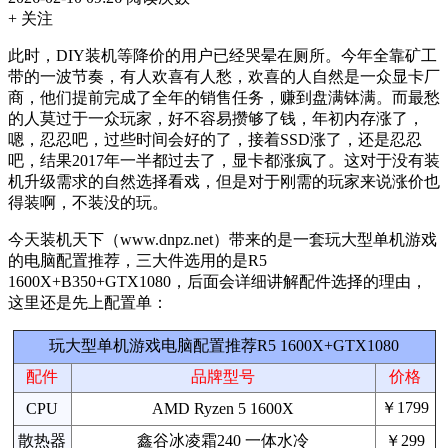
+ 关注
此时，DIY装机等降价的用户已经哭晕在厕所。今年全靠矿工
带的一波节奏，有人欢喜有人愁，欢喜的人自然是一众显卡厂
商，他们提前完成了全年的销售任务，赚到盘满钵满。而最愁
的人莫过于一众玩家，好不容易攒够了钱，年初内存涨了，
嗯，忍忍吧，过些时间会好的了，接着SSD涨了，还是忍忍
吧，结果2017年一半都过去了，显卡都涨疯了。这对于没有装
机升级需求的自然选择看戏，但是对于刚需的玩家来说涨价也
得装啊，不装没的玩。
今天装机天下（www.dnpz.net）带来的是一套玩大型单机游戏
的电脑配置推荐，三大件选用的是R5
1600X+B350+GTX1080，后面会详细讲解配件选择的理由，
这里还是先上配置单：
玩大型单机游戏电脑配置推荐R5 1600X+GTX1080
配件
品牌型号
价格
￥1799
CPU
AMD Ryzen 5 1600X
散热器
鑫谷冰凌霜240 一体水冷
￥299