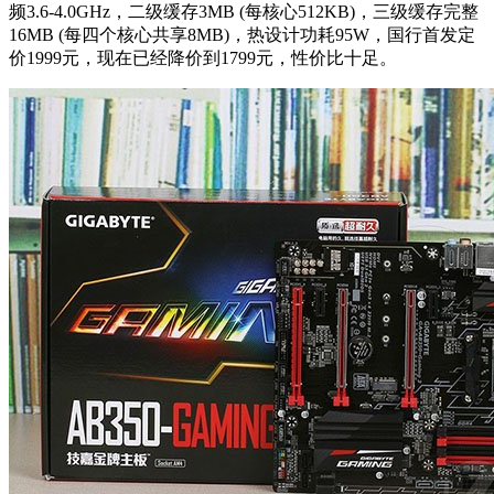
频3.6-4.0GHz，二级缓存3MB (每核心512KB)，三级缓存完整
16MB (每四个核心共享8MB)，热设计功耗95W，国行首发定
价1999元，现在已经降价到1799元，性价比十足。