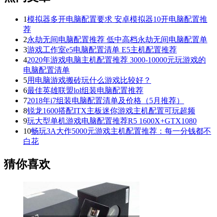
1
模拟器多开电脑配置要求 安卓模拟器10开电脑配置推
荐
2
永劫无间电脑配置推荐 低中高档永劫无间电脑配置单
3
游戏工作室e5电脑配置清单 E5主机配置推荐
4
2020年游戏电脑主机配置推荐 3000-10000元玩游戏的
电脑配置清单
5
用电脑游戏搬砖玩什么游戏比较好？
6
最佳英雄联盟lol组装电脑配置推荐
7
2018年i7组装电脑配置清单及价格（5月推荐）
8
锐龙1600搭配ITX主板迷你游戏主机配置可玩超频
9
玩大型单机游戏电脑配置推荐R5 1600X+GTX1080
10
畅玩3A大作5000元游戏主机配置推荐：每一分钱都不
白花
猜你喜欢