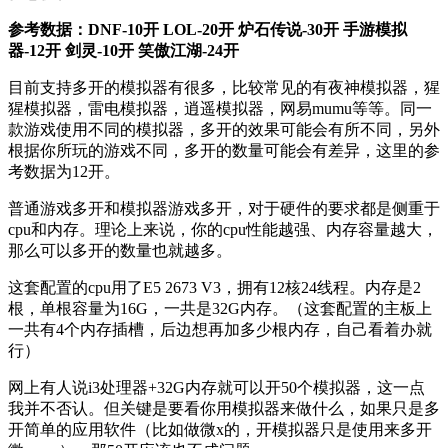
参考数据：DNF-10开 LOL-20开 炉石传说-30开 手游模拟
器-12开 剑灵-10开 笑傲江湖-24开
目前支持多开的模拟器有很多，比较常见的有夜神模拟器，猩
猩模拟器，雷电模拟器，逍遥模拟器，网易mumu等等。同一
款游戏使用不同的模拟器，多开的效果可能会有所不同，另外
根据你所玩的游戏不同，多开的数量可能会有差异，这里的参
考数据为12开。
普通游戏多开和模拟器游戏多开，对于硬件的要求都是侧重于
cpu和内存。理论上来说，你的cpu性能越强、内存容量越大，
那么可以多开的数量也就越多。
这套配置的cpu用了E5 2673 V3，拥有12核24线程。内存是2
根，单根容量为16G，一共是32G内存。（这套配置的主板上
一共有4个内存插槽，后边想再加多少根内存，自己看着办就
行）
网上有人说i3处理器+32G内存就可以开50个模拟器，这一点
我并不否认。但关键是要看你用模拟器来做什么，如果只是多
开简单的应用软件（比如做微x的，开模拟器只是使用来多开