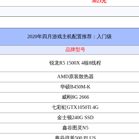
3023元
2020年四月游戏主机配置推荐：入门级
品牌型号
锐龙R5 1500X 4核8线程
AMD原装散热器
华硕B450M-K
威刚8G 2666
七彩虹GTX1050Ti 4G
金士顿240G SSD
鑫谷图灵N5
鑫谷战斧500 PLUS