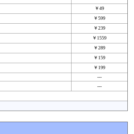
￥49
￥599
￥239
￥1559
￥289
￥159
￥199
---
---